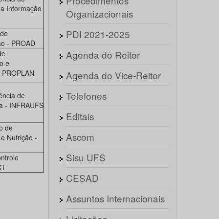
Procedimentos
da Informação
Organizacionais
PDI 2021-2025
 de
ão - PROAD
Agenda do Reitor
de
o e
- PROPLAN
Agenda do Vice-Reitor
Telefones
ência de
ura - INFRAUFS
Editais
o de
Ascom
e Nutrição -
Sisu UFS
ntrole
CT
CESAD
Assuntos Internacionais
Licitações