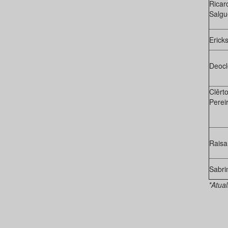
Ricar
Salgu
Erick
Deocl
Clêrt
Perei
Raisa
Sabri
*Atua