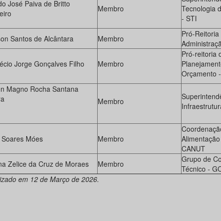
do José Paiva de Britto
Membro
Tecnologia 
eiro
- STI
Pró-Reitoria
son Santos de Alcântara
Membro
Administraç
Pró-reitoria 
écio Jorge Gonçalves Filho
Membro
Planejament
Orçamento 
on Magno Rocha Santana
Superintend
ra
Membro
Infraestrut
Coordenaçã
 Soares Móes
Membro
Alimentação 
CANUT
Grupo de Co
na Zelice da Cruz de Moraes
Membro
Técnico - G
lizado em 12 de Março de 2026.