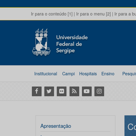
Ir para o conteúdo [1]
|
Ir para o menu [2]
|
Ir para a b
Institucional
Campi
Hospitais
Ensino
Pesqui
Facebook
Twitter
Flickr
RSS
Youtube
Instagram
Co
Apresentação