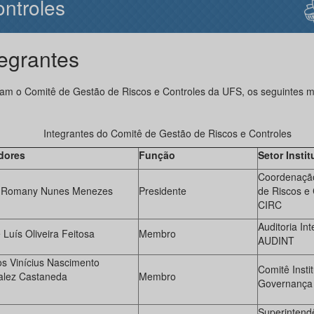
ntroles
tegrantes
ram o Comitê de Gestão de Riscos e Controles da UFS, os seguintes 
Integrantes do Comitê de Gestão de Riscos e Controles
dores
Função
Setor Instit
Coordenação 
o Romany Nunes Menezes
Presidente
de Riscos e 
CIRC
Auditoria Int
 Luís Oliveira Feitosa
Membro
AUDINT
s Vinícius Nascimento
Comitê Insti
lez Castaneda
Membro
Governança 
Superintend