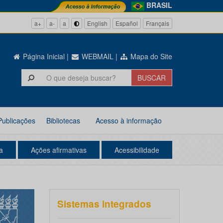
BRASIL
a+
a-
a
English
Español
Français
Página Inicial
|
WEBMAIL
|
Mapa do Site
Publicações
Bibliotecas
Acesso à informação
a
Ações afirmativas
Acessibilidade
Sistemas integrados