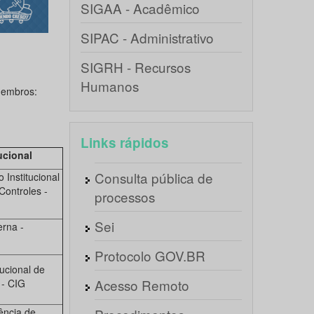
SIGAA - Acadêmico
SIPAC - Administrativo
SIGRH - Recursos
Humanos
membros:
Links rápidos
ucional
Consulta pública de
Institucional
Controles -
processos
Sei
erna -
Protocolo GOV.BR
tucional de
Acesso Remoto
- CIG
ência de